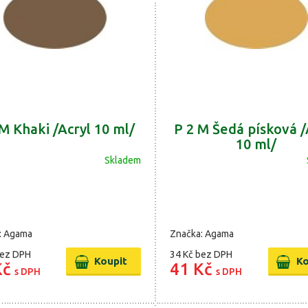
 M Khaki /Acryl 10 ml/
P 2 M Šedá písková /
10 ml/
Skladem
: Agama
Značka: Agama
ez DPH
34 Kč
bez DPH
Kč
41 Kč
s DPH
s DPH