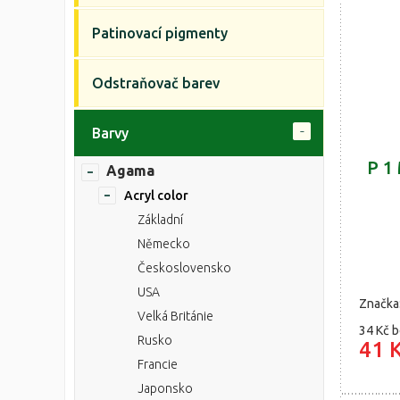
Patinovací pigmenty
Odstraňovač barev
Barvy
P 1
Agama
Acryl color
Základní
Německo
Československo
USA
Značka
Velká Británie
34 Kč
b
Rusko
41 
Francie
Japonsko