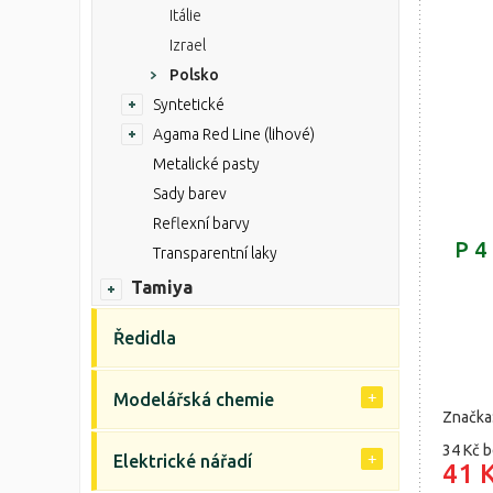
Itálie
Izrael
Polsko
Syntetické
Agama Red Line (lihové)
Metalické pasty
Sady barev
Reflexní barvy
P 4
Transparentní laky
Tamiya
Ředidla
Modelářská chemie
Značka
34 Kč
b
Elektrické nářadí
41 