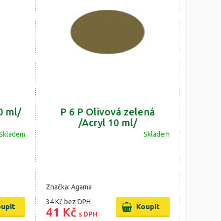
0 ml/
P 6 P Olivová zelená
/Acryl 10 ml/
Skladem
Skladem
Značka: Agama
34 Kč
bez DPH
41 Kč
s DPH