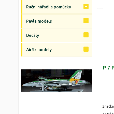
Ruční nářadí a pomůcky
Pavla models
Decály
Airfix modely
P 7 
Značka