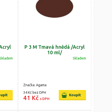
Acryl
P 3 M Tmavá hnědá /Acryl
10 ml/
Skladem
Skladem
Značka: Agama
34 Kč
bez DPH
41 Kč
s DPH