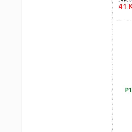
34 Kč
b
41 
P1