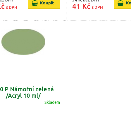
ez DPH
34 Kč
bez DPH
Kč
41 Kč
s DPH
s DPH
0 P Námořní zelená
/Acryl 10 ml/
Skladem