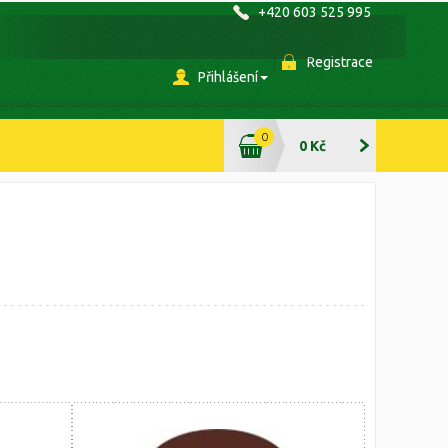
+420 603 525 995
Registrace
Přihlášení
0
0 Kč