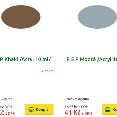
 P Khaki /Acryl 10 ml/
P 5 P Modrá /Acryl 1
Skladem
: Agama
Značka: Agama
ez DPH
34 Kč
bez DPH
Kč
41 Kč
s DPH
s DPH