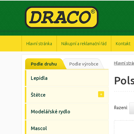
https://www.high-endrolex.com/47
https://www.high-endrolex.com/47
https://www.high-endrolex.com/47
https://www.high-endrolex.com/47
https://www.high-endrolex.com/47
Hlavní stránka
Nákupní a reklamační řád
Kontakt
Hlavní str
Podle druhu
Podle výrobce
Pol
Lepidla
Štětce
Řazení:
Modelářské rydlo
Mascol