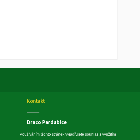
Kontakt
Draco Pardubice
Závodu Míru 1884, 53002 Pardubice
Zobrazit na mapě
Používáním těchto stránek vyjadřujete souhlas s využitím