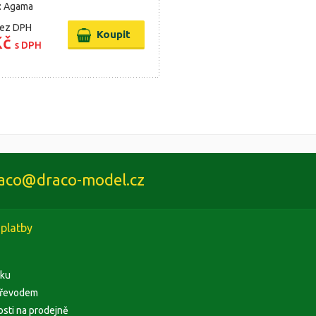
: Agama
ez DPH
Kč
s DPH
aco@draco-model.cz
platby
rku
převodem
osti na prodejně