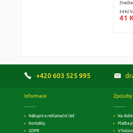
Značka
34 Kč
b
41 
+420 603 525 995
dr
Informace
Způsoby 
Nákupní a reklamační řád
Na dobí
Kontakty
Platba 
GDPR
V hotov