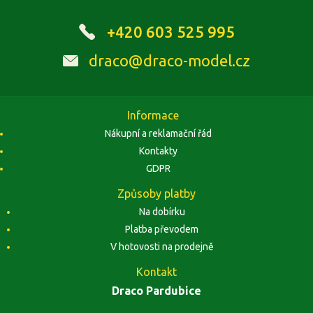
+420 603 525 995
draco@draco-model.cz
Informace
Nákupní a reklamační řád
Kontakty
GDPR
Způsoby platby
Na dobírku
Platba převodem
V hotovosti na prodejně
Kontakt
Draco Pardubice
Závodu Míru 1884, 53002 Pardubice