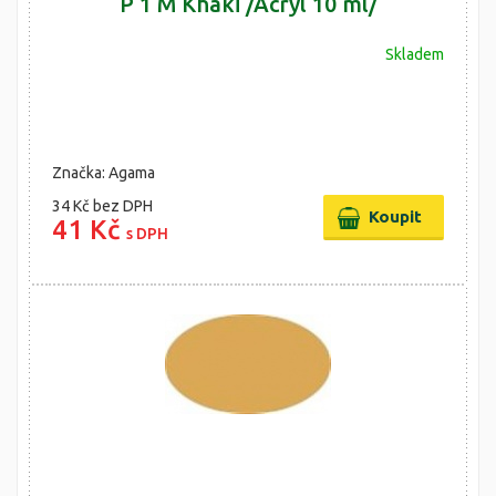
P 1 M Khaki /Acryl 10 ml/
Skladem
Značka: Agama
34 Kč
bez DPH
41 Kč
s DPH