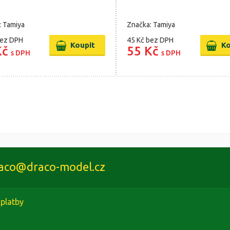
: Tamiya
Značka: Tamiya
ez DPH
45 Kč
bez DPH
Kč
55 Kč
s DPH
s DPH
aco@draco-model.cz
platby