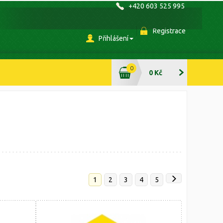
+420 603 525 995
Registrace
Přihlášení
0
0 Kč
1
2
3
4
5