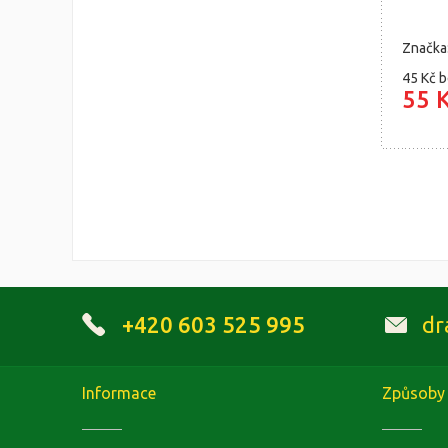
Značka
45 Kč
b
55 
+420 603 525 995
dr
Informace
Způsoby 