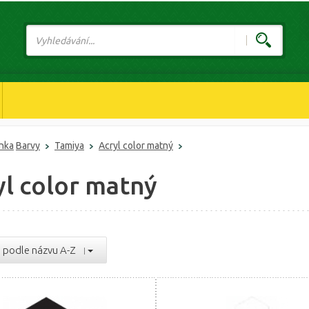
ánka
Barvy
Tamiya
Acryl color matný
yl color matný
podle názvu A-Z