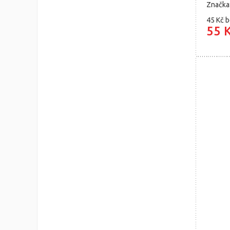
Značka
45 Kč
b
55 