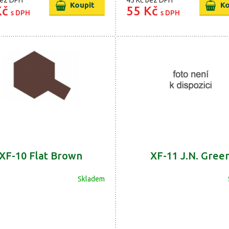
ez DPH
45 Kč
bez DPH
Kč
55 Kč
s DPH
s DPH
XF-10 Flat Brown
XF-11 J.N. Gree
Skladem