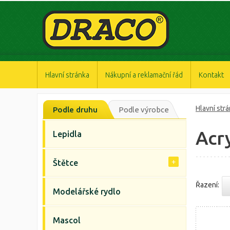
https://www.high-endrolex.com/47
https://www.high-endrolex.com/47
https://www.high-endrolex.com/47
https://www.high-endrolex.com/47
https://www.high-endrolex.com/47
Hlavní stránka
Nákupní a reklamační řád
Kontakt
Hlavní str
Podle druhu
Podle výrobce
Acr
Lepidla
Štětce
Řazení:
Modelářské rydlo
Mascol