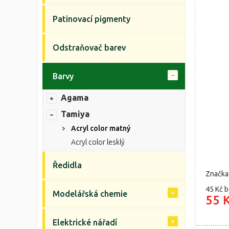
Patinovací pigmenty
Odstraňovač barev
Barvy
Agama
Tamiya
Acryl color matný
Acryl color lesklý
Ředidla
Značka
45 Kč
b
Modelářská chemie
55 
Elektrické nářadí