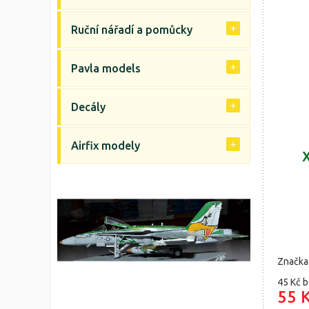
Ruční nářadí a pomůcky
Pavla models
Decály
Airfix modely
X
Značka
45 Kč
b
55 