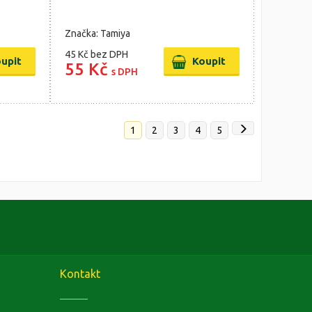
Značka: Tamiya
45 Kč
bez DPH
55 Kč
s DPH
1
2
3
4
5
Kontakt