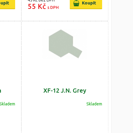
45 Kč
bez DPH
55 Kč
s DPH
n
XF-12 J.N. Grey
Skladem
Skladem