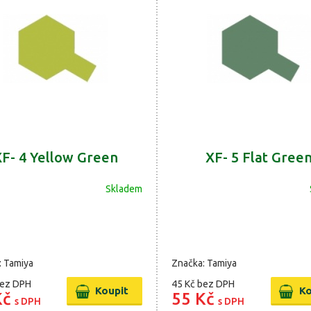
F- 4 Yellow Green
XF- 5 Flat Gree
Skladem
: Tamiya
Značka: Tamiya
ez DPH
45 Kč
bez DPH
Kč
55 Kč
s DPH
s DPH