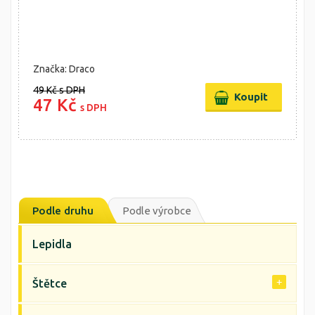
Značka: Draco
49 Kč
s DPH
47 Kč
s DPH
Podle druhu
Podle výrobce
Lepidla
Štětce