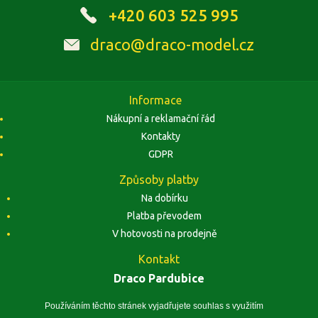
+420 603 525 995
draco@draco-model.cz
Informace
Nákupní a reklamační řád
Kontakty
GDPR
Způsoby platby
Na dobírku
Platba převodem
V hotovosti na prodejně
Kontakt
Draco Pardubice
Závodu Míru 1884, 53002 Pardubice
Zobrazit na mapě
Používáním těchto stránek vyjadřujete souhlas s využitím