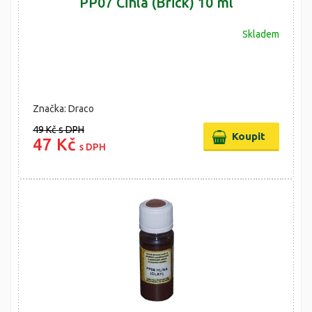
PP07 Cihla (Brick) 10 ml
Skladem
Značka: Draco
49 Kč
s DPH
47 Kč
s DPH