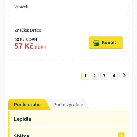
Vrtáček
Značka: Draco
60 Kč
s DPH
57 Kč
s DPH
1
2
3
4
Podle druhu
Podle výrobce
Lepidla
Štětce