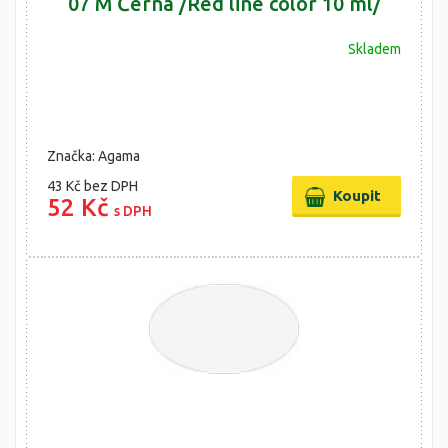
07 M Černá /Red line color 10 ml/
Skladem
Značka: Agama
43 Kč
bez DPH
52 Kč
s DPH