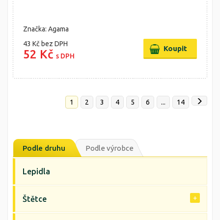
Značka: Agama
43 Kč
bez DPH
52 Kč
s DPH
1
2
3
4
5
6
...
14
Podle druhu
Podle výrobce
Lepidla
Štětce