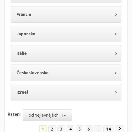
Francie
Japonsko
Itálie
Československo
Izrael
Řazení:
od nejlevnějších
1
2
3
4
5
6
...
14