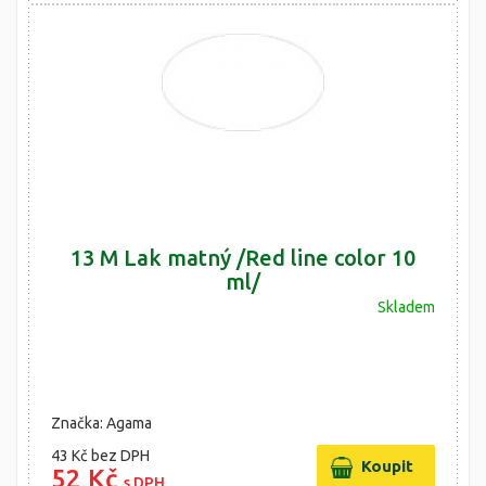
13 M Lak matný /Red line color 10
ml/
Skladem
Značka: Agama
43 Kč
bez DPH
52 Kč
s DPH