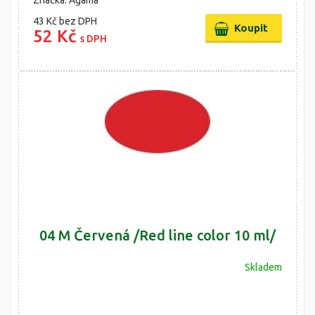
Značka: Agama
43 Kč
bez DPH
52 Kč
s DPH
04 M Červená /Red line color 10 ml/
Skladem